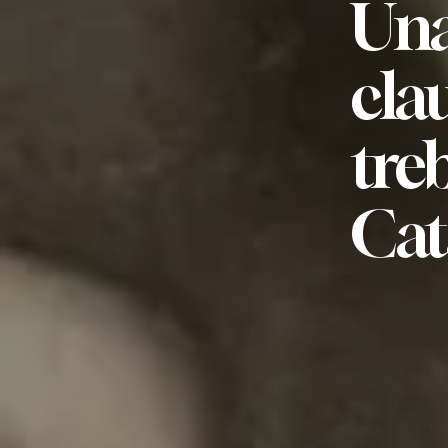
Una
clau
tre
Cat